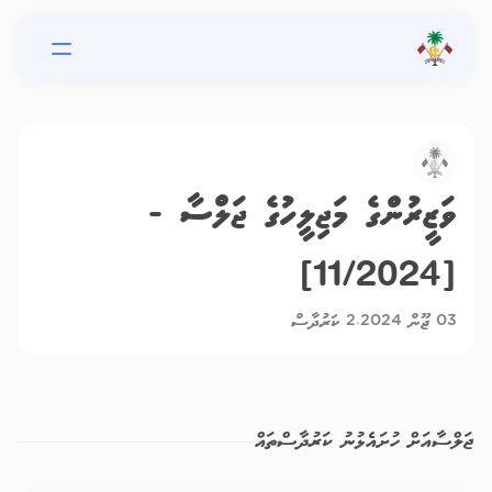
ވަޒީރުންގެ މަޖިލީހުގެ ޖަލްސާ -
]
11/2024
[
03 ޖޫން 2024
2
ކަރުދާސް
●
ޖަލްސާއަށް ހުށައެޅުނު ކަރުދާސްތައް