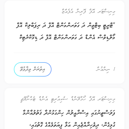
މިނިސްޓަރ އޮފް ފޮރިން އެފެއާޒް
"ޓްރީޓީ ބިޓްވީން ދަ ގަވަރންމަންޓް އޮފް ދަ ރިޕަބްލިކް އޮފް
މޯލްޑިވްސް އެންޑް ދަ ގަވަރންމަންޓް އޮފް ދަ ޑިމޮކްރެޓިކް
ސޯޝަލިސްޓް ރިޕަބްލިކް އޮފް ސްރީލަންކާ އޮން މިއުޗުއަލް
ލީގަލް އެސިސްޓެންސް އިން ކްރިމިނަލް މެޓަރސް" ގައި
1
ނިންމުން
އިތުރަށް ވިދާޅުވޭ
ދިވެހިރާއްޖެއިން ސޮއިކުރުމާ ގުޅޭ
މިނިސްޓަރ އޮފް ހޯމްލޭންޑް ސެކިއުރިޓީ އެންޑް ޓެކްނޯލޮޖީ
ފަލަސްޠީނުގައި އިސްރާއީލުން ހިންގަމުންދާ ޤަތުލުއާންމާ
ގުޅިގެން، ދިވެހިރާއްޖެއިން އަޅާ ފިޔަވަޅެއްގެ ގޮތުގައި،