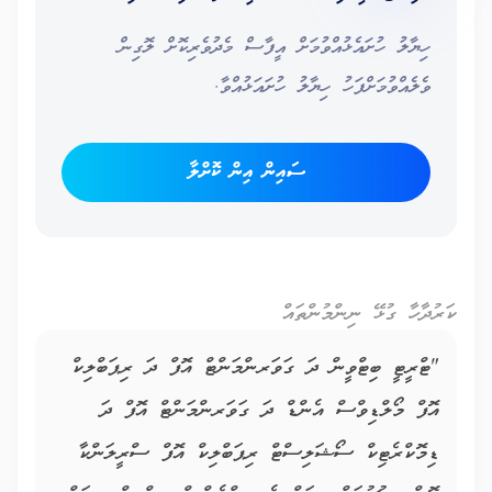
ހިޔާލު ހުށައެޅުއްވުމަށް އީފާސް މެދުވެރިކޮށް ލޮގިން
ވެލެއްވުމަށްފަހު ހިޔާލު ހުށައަޅުއްވާ.
ސައިން އިން ކޮށްލާ
ކަރުދާހާ ގުޅޭ ނިންމުންތައް
"ޓްރީޓީ ބިޓްވީން ދަ ގަވަރންމަންޓް އޮފް ދަ ރިޕަބްލިކް
އޮފް މޯލްޑިވްސް އެންޑް ދަ ގަވަރންމަންޓް އޮފް ދަ
ޑިމޮކްރެޓިކް ސޯޝަލިސްޓް ރިޕަބްލިކް އޮފް ސްރީލަންކާ