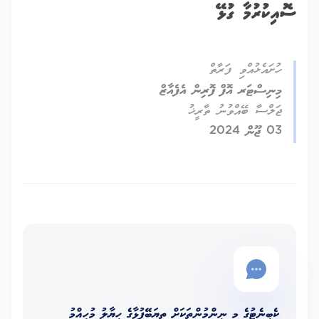
ސޮއިކުރުމާ ގުޅޭ
ހުށައެޅުއްވި ފަރާތް
މިނިސްޓަރ އޮފް ފޮރިން އެފެއާޒް
ޖަލްސާ ބޭއްވުނު ތާރީޚު
03 ޖޫން 2024
ކެބިނެޓުގެ މި ނިންމުންތަކަށް ތިޔަބޭފުޅާގެ ހިޔާލު މުހިއްމު