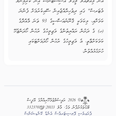
އޮން މިއުޗުއަލް ލީގަލް އެސިސްޓެންސް އިން ކްރިމިނަލް
މެޓަރސް" ގައި ދިވެހިރާއްޖެއިން ސޮއިކުރުމަށް ފެންނަ
ކަމަށާއި، މިކަމަކީ ޤާނޫނުއަސާސީގެ 93 ވަނަ މާއްދާގެ
(ހ) ގެ ދަށުން ރައްޔިތުންގެ މަޖިލީހުގެ ރުހުން ހޯދަންޖެހޭ
ކަމަކަށްވާތީ، އެ މަޖިލީހުގެ ރުހުން ހޯދުމަށްޓަކައި
ހުށަހެޅުއްވުން.
Footer
©
2026
ރައީސުލްޖުމްހޫރިއްޔާގެ އޮފީސް
ބޮޑުތަކުރުފާނު މަގު, މާލެ 20113
3323701
ޕްރައިވެސީ ޕޮލިސީ
ޓަރމްސް އެންޑް ކޮންޑިޝަންސް
•