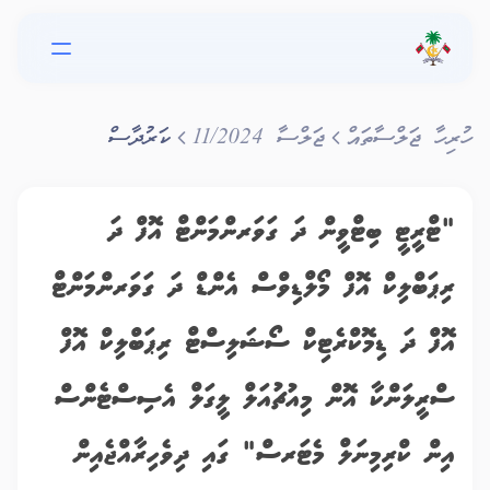
ހުރިހާ ޖަލްސާތައް
ޖަލްސާ
11/2024
ކަރުދާސް
"ޓްރީޓީ ބިޓްވީން ދަ ގަވަރންމަންޓް އޮފް ދަ
ރިޕަބްލިކް އޮފް މޯލްޑިވްސް އެންޑް ދަ ގަވަރންމަންޓް
އޮފް ދަ ޑިމޮކްރެޓިކް ސޯޝަލިސްޓް ރިޕަބްލިކް އޮފް
ސްރީލަންކާ އޮން މިއުޗުއަލް ލީގަލް އެސިސްޓެންސް
އިން ކްރިމިނަލް މެޓަރސް" ގައި ދިވެހިރާއްޖެއިން